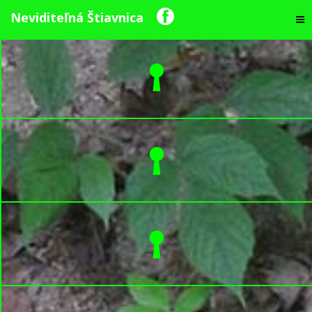
Neviditeľná Štiavnica