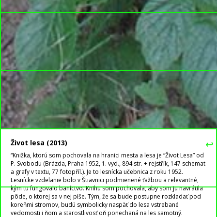
↩
Život lesa (2013)
“Knižka, ktorú som pochovala na hranici mesta a lesa je “Život Lesa” od
P. Svobodu (Brázda, Praha 1952, 1. vyd., 894 str. + rejstřík, 147 schemat
a grafy v textu, 77 fotopříl.). Je to lesnícka učebnica z roku 1952.
Lesnícke vzdelanie bolo v Štiavnici podmienené ťažbou a relevantné,
kým tu fungovalo baníctvo. Knihu som pochovala, aby som ju navrátila
pôde, o ktorej sa v nej píše. Tým, že sa bude postupne rozkladať pod
koreňmi stromov, budú symbolicky naspäť do lesa vstrebané
vedomosti i ňom a starostlivosť oň ponechaná na les samotný.