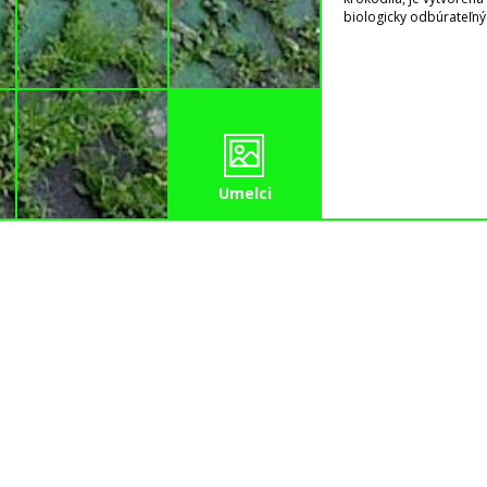
biologicky odbúrateľný
Umelci