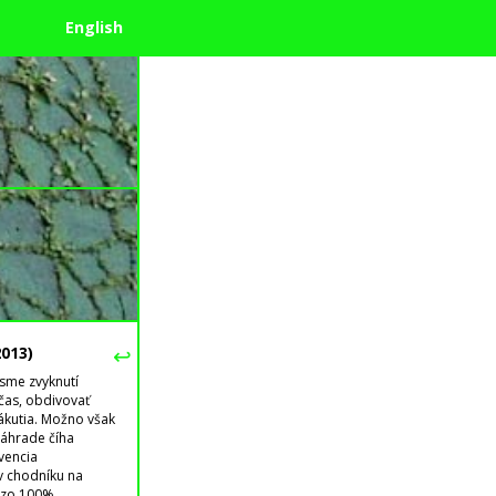
English
↩
2013)
sme zvyknutí
 čas, obdivovať
zákutia. Možno však
záhrade číha
vencia
 v chodníku na
á zo 100%