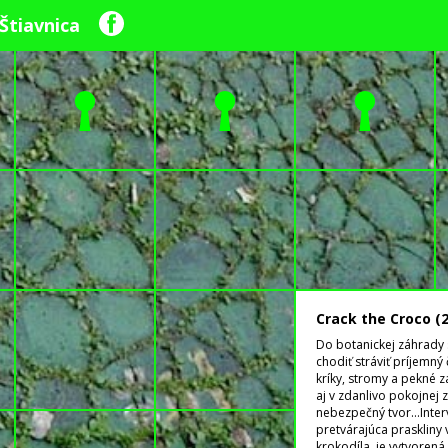
Štiavnica
Crack the Croco (
Do botanickej záhrady 
chodiť stráviť príjemný
kríky, stromy a pekné 
aj v zdanlivo pokojnej 
nebezpečný tvor...Inter
pretvárajúca praskliny
krokodíla, je vytvoren